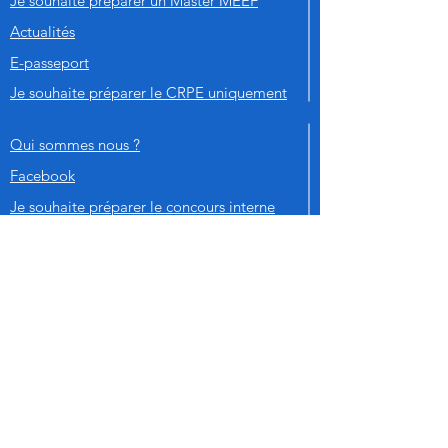
Je souhaite préparer un Master MEEF
Actualités
E-passeport
Je souhaite préparer le CRPE uniquement
Qui sommes nous ?
Facebook
Je souhaite préparer le concours interne
Localisation
linkedin
Je me forme tout au long de ma carrière
Contact
Twitter