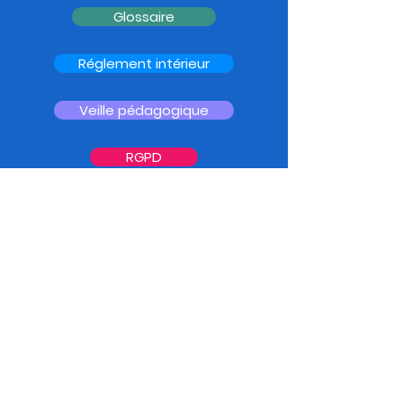
Glossaire
Réglement intérieur
Veille pédagogique
RGPD
Réclamation
Livret accueil
Plan du site
Liens externes
Liens internes
Accueil