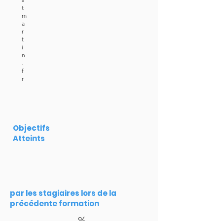
t
m
a
r
t
i
n
.
f
r
Objectifs
Atteints
par les stagiaires lors de la
précédente formation
%