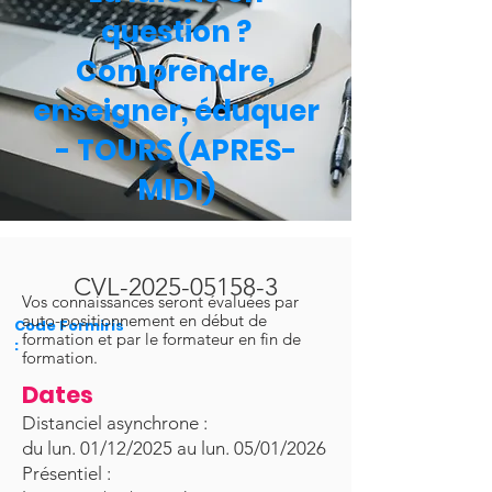
question ?
Comprendre,
enseigner, éduquer
- TOURS (APRES-
MIDI)
CVL-2025-05158-3
Vos connaissances seront évaluées par
auto-positionnement en début de
Code Formiris
formation et par le formateur en fin de
:
formation.
Dates
Distanciel asynchrone :
du lun. 01/12/2025 au lun. 05/01/2026
Présentiel :