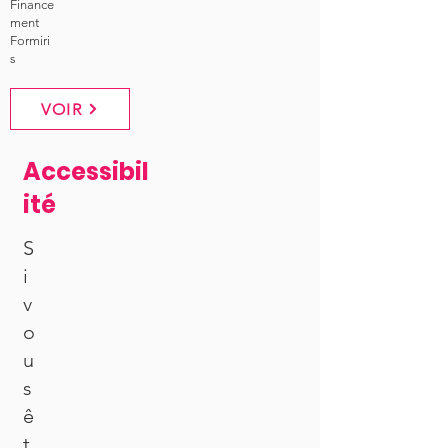
Finance
ment
Formiri
s
VOIR
Accessibil
ité
S
i
v
o
u
s
ê
t