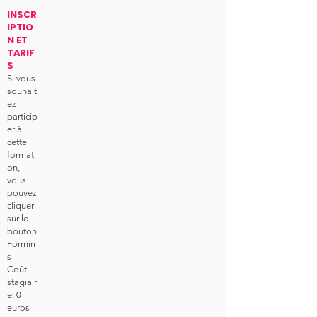
INSCR
IPTIO
N ET
TARIF
S
Si vous
souhait
ez
particip
er à
cette
formati
on,
vous
pouvez
cliquer
sur le
bouton
Formiri
s
Coût
stagiair
e: 0
euros -