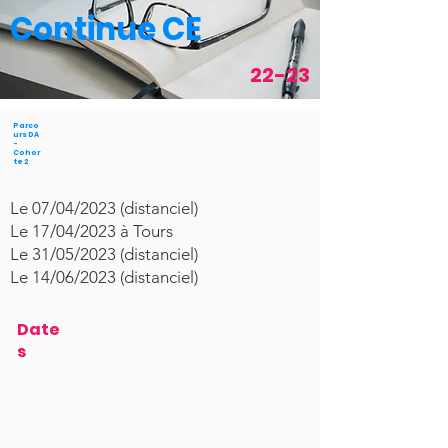
Continue CE
22-23
Parco
urs DA
-
Cohor
te 2
Le 07/04/2023 (distanciel)
Le 17/04/2023 à Tours
Le 31/05/2023 (distanciel)
Le 14/06/2023 (distanciel)
Date
s