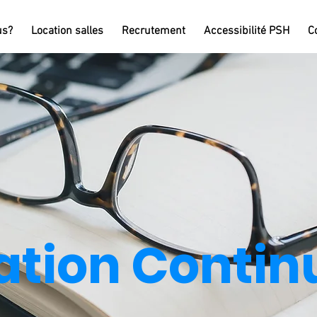
us?
Location salles
Recrutement
Accessibilité PSH
C
tion Contin