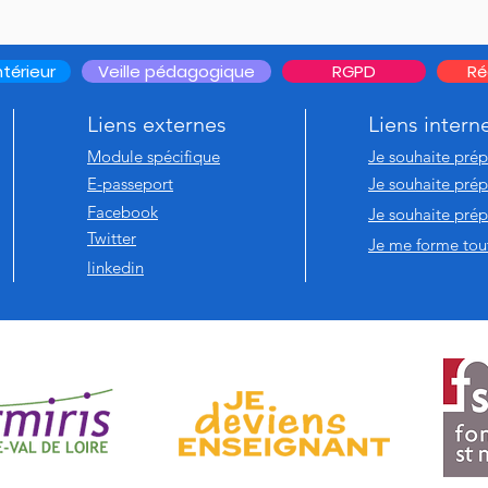
térieur
Veille pédagogique
RGPD
Ré
Liens externes
Liens intern
Module spécifique
Je souhaite pré
E-passeport
Je souhaite pré
Facebook
Je souhaite prép
Twitter
Je me forme tout
linkedin