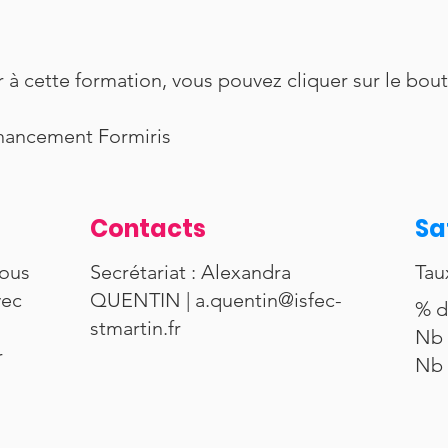
r à cette formation, vous pouvez cliquer sur le bou
Financement Formiris
Contacts
Sa
vous
Secrétariat : Alexandra
Tau
vec
QUENTIN |
a.quentin@isfec-
% d
stmartin.fr
Nb 
r
Nb 