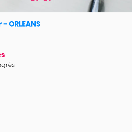
r - ORLEANS
és
egrés