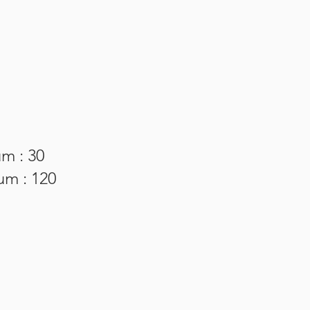
m : 30
um : 120