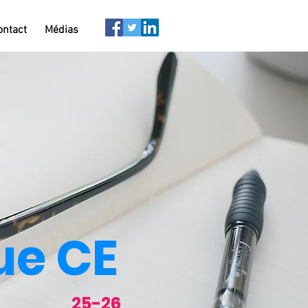
ontact
Médias
ue CE
25-26