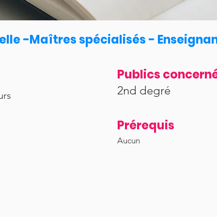
ielle -Maîtres spécialisés - Enseigna
Publics concern
2nd degré
urs
Prérequis
Aucun