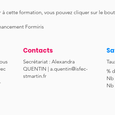
r à cette formation, vous pouvez cliquer sur le bou
Financement Formiris
Contacts
Sa
vous
Secrétariat : Alexandra
Tau
vec
QUENTIN |
a.quentin@isfec-
% d
stmartin.fr
Nb 
r
Nb 