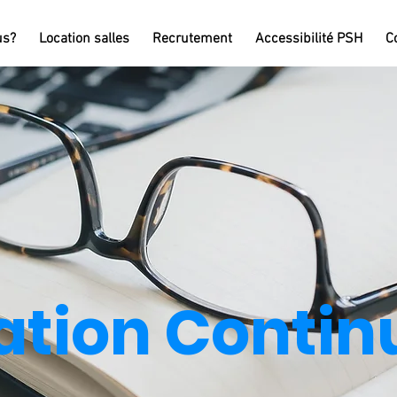
us?
Location salles
Recrutement
Accessibilité PSH
C
tion Contin