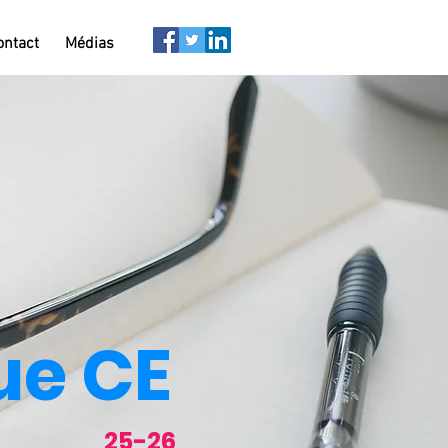
ontact
Médias
ue CE
25-26