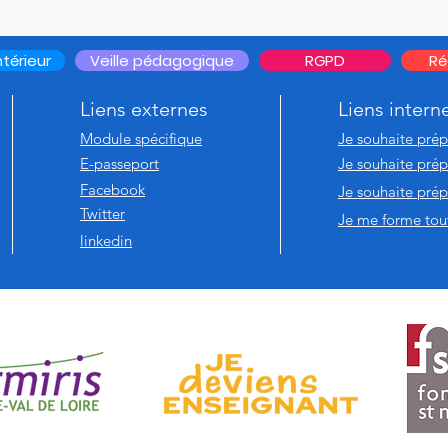
térieur
Veille pédagogique
RGPD
Ré
Liens externes
Liens intern
Module spécifique
Je souhaite pré
E-passeport
Je souhaite pré
Facebook
Je souhaite prép
Twitter
Je me forme tout
linkedin